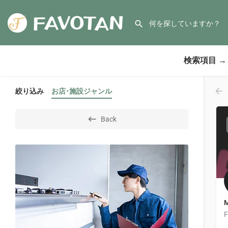
検索項目 →
絞り込み
お店･施設ジャンル
Back
M
F