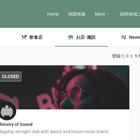
Home
地図検索
More
福岡地域
飲食店
お店･施設
News
登録リスト
1
CLOSED
inistry of Sound
lagship all-night club with dance and house music brand.