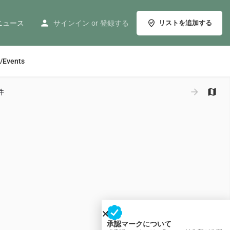
ニュース
サインイン
or
登録する
リストを追加する
/Events
件
承認マークについて