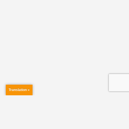
Translation »
HOME
個人情報保護方針
特定商取引法に基づく表示
運営会社