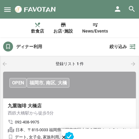
飲食店
お店･施設
News/Events
ディナー利用
絞り込み
登録リスト
1
件
OPEN
福岡市, 南区, 大橋
九重珈琲 大橋店
西鉄大橋駅から徒歩5分
092-408-9975
日本、〒815-0033 福岡県福岡市南区大橋２丁目１−１６ レインボー
デート, 女子会, 家族利用, 子供連れOK, 接待・会食, ランチ利用, デ